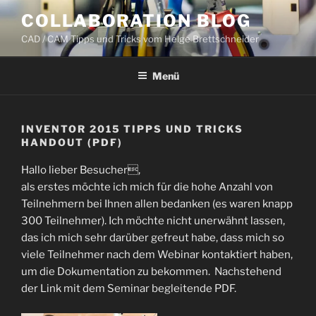
Zum
COLLABORATION BLOG
Inhalt
CAD / CAM Tipps und Tricks vom Helge Brettschneider
springen
Menü
INVENTOR 2015 TIPPS UND TRICKS
HANDOUT (PDF)
Hallo lieber Besucher,
als erstes möchte ich mich für die hohe Anzahl von
Teilnehmern bei Ihnen allen bedanken (es waren knapp
300 Teilnehmer). Ich möchte nicht unerwähnt lassen,
das ich mich sehr darüber gefreut habe, dass mich so
viele Teilnehmer nach dem Webinar kontaktiert haben,
um die Dokumentation zu bekommen. Nachstehend
der Link mit dem Seminar begleitende PDF.