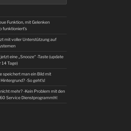
eue Funktion, mit Gelenken
o funktioniert’s
zt mit voller Unterstützung auf
Systemen
jetzt eine „Snooze“ -Taste (update
r 14 Tage)
 speichert man ein Bild mit
Hintergrund? -So geht’s!
l nicht mehr? -Kein Problem mit den
360 Service Dienstprogramm￼