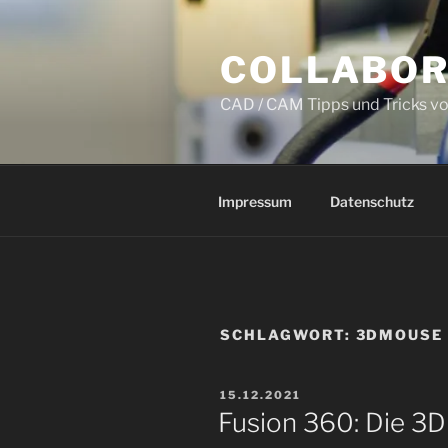
Zum
Inhalt
COLLABOR
springen
CAD / CAM Tipps und Tricks v
Impressum
Datenschutz
SCHLAGWORT:
3DMOUSE
VERÖFFENTLICHT
15.12.2021
AM
Fusion 360: Die 3D