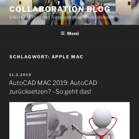
Zum
COLLABORATION BLOG
Inhalt
CAD / CAM Tipps und Tricks vom Helge Brettschneider
springen
Menü
SCHLAGWORT:
APPLE MAC
VERÖFFENTLICHT
11.2.2019
AM
AutoCAD MAC 2019: AutoCAD
zurücksetzen? –So geht das!