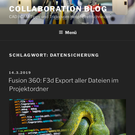
Zum
COLLABORATION BLOG
Inhalt
CAD / CAM Tipps und Tricks vom Helge Brettschneider
springen
Menü
SCHLAGWORT:
DATENSICHERUNG
VERÖFFENTLICHT
14.3.2019
AM
Fusion 360: F3d Export aller Dateien im
Projektordner