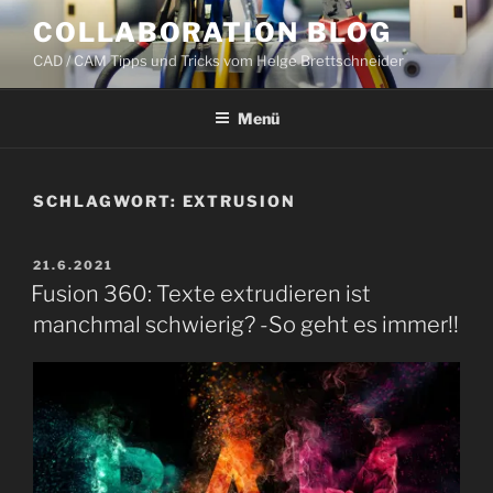
Zum
COLLABORATION BLOG
Inhalt
CAD / CAM Tipps und Tricks vom Helge Brettschneider
springen
Menü
SCHLAGWORT:
EXTRUSION
VERÖFFENTLICHT
21.6.2021
AM
Fusion 360: Texte extrudieren ist
manchmal schwierig? -So geht es immer!!