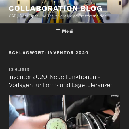
Zum
COLLABORATION BLOG
Inhalt
CAD / CAM Tipps und Tricks vom Helge Brettschneider
springen
Menü
SCHLAGWORT:
INVENTOR 2020
VERÖFFENTLICHT
13.6.2019
AM
Inventor 2020: Neue Funktionen –
Vorlagen für Form- und Lagetoleranzen