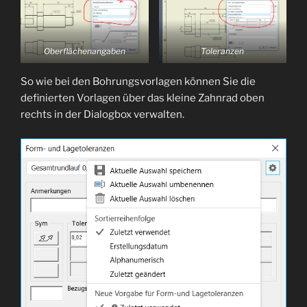
Oberflächenangaben
Toleranzen
So wie bei den Bohrungsvorlagen können Sie die
definierten Vorlagen über das kleine Zahnrad oben
rechts in der Dialogbox verwalten.