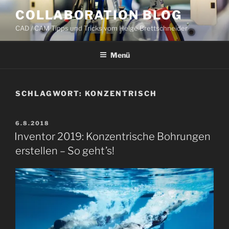
Zum
COLLABORATION BLOG
Inhalt
CAD / CAM Tipps und Tricks vom Helge Brettschneider
springen
Menü
SCHLAGWORT:
KONZENTRISCH
VERÖFFENTLICHT
6.8.2018
AM
Inventor 2019: Konzentrische Bohrungen
erstellen – So geht’s!