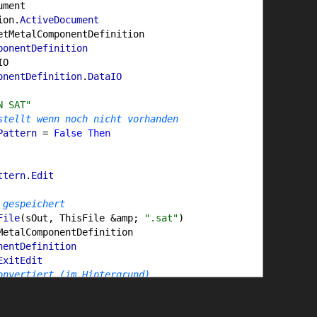
ument
ion
.
ActiveDocument
tMetalComponentDefinition
ponentDefinition
IO
onentDefinition
.
DataIO
N SAT"
stellt wenn noch nicht vorhanden
Pattern
=
False
Then
ttern
.
Edit
 gespeichert
File
(
sOut, ThisFile
&
amp;
".sat"
)
etalComponentDefinition
nentDefinition
ExitEdit
onvertiert (im Hintergrund)
ation
.
Documents
.
Open
(
ThisFile
&
amp;
".sat"
,
False
)
lePath
&
amp;
""
&
amp; ThisDoc
.
FileName
(
False
)
&
amp;
".ste