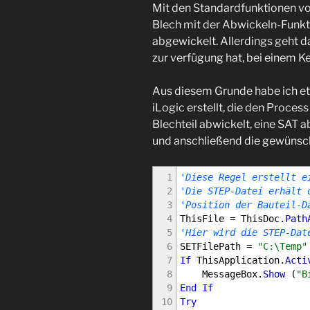
Mit den Standardfunktionen vo
Blech mit der Abwickeln-Funkt
abgewickelt. Allerdings geht d
zur verfügung hat, bei einem Ke
Aus diesem Grunde habe ich et
iLogic erstellt, die den Proces
Blechteil abwickelt, eine SAT ab
und anschließend die gewünsch
1
'Diese Regel erstellt e
2
'Die STEP-Datei erhält 
3
'Position der Bauteil-D
4
ThisFile
=
ThisDoc
.
Path
5
'Hier wird die STEP-Dat
6
SETFilePath
=
"C:\Temp"
7
If
ThisApplication
.
Acti
8
MessageBox
.
Show
(
"B
9
End
If
10
Try