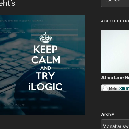
eht’s
nach:
ABOUT HELG
About.me He
Archiv