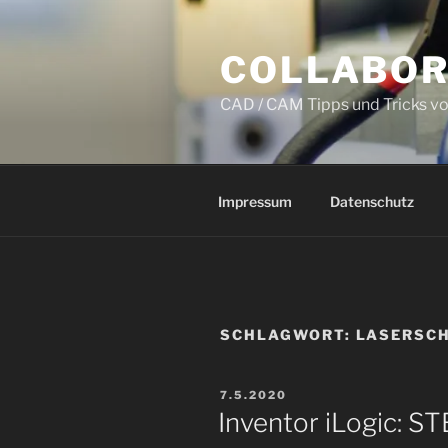
Zum
Inhalt
COLLABOR
springen
CAD / CAM Tipps und Tricks v
Impressum
Datenschutz
SCHLAGWORT:
LASERSC
VERÖFFENTLICHT
7.5.2020
AM
Inventor iLogic: S