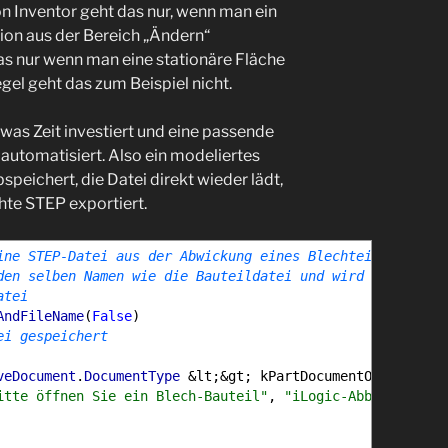
n Inventor geht das nur, wenn man ein
ion aus der Bereich „Ändern“
as nur wenn man eine stationäre Fläche
gel geht das zum Beispiel nicht.
was Zeit investiert und eine passende
s automatisiert. Also ein modeliertes
speichert, die Datei direkt wieder lädt,
te STEP exportiert.
ine STEP-Datei aus der Abwickung eines Blechteils
den selben Namen wie die Bauteildatei und wird in C:\Tem
atei
AndFileName
(
False
)
ei gespeichert
veDocument
.
DocumentType
&
lt;
&
gt; kPartDocumentObject
The
itte öffnen Sie ein Blech-Bauteil"
,
"iLogic-Abbruch"
)