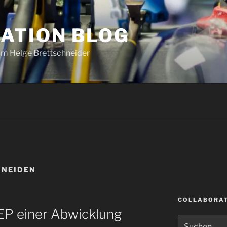
ATION BLOG
om Helge Brettschneider
HNEIDEN
COLLABORAT
TEP einer Abwicklung
Suche