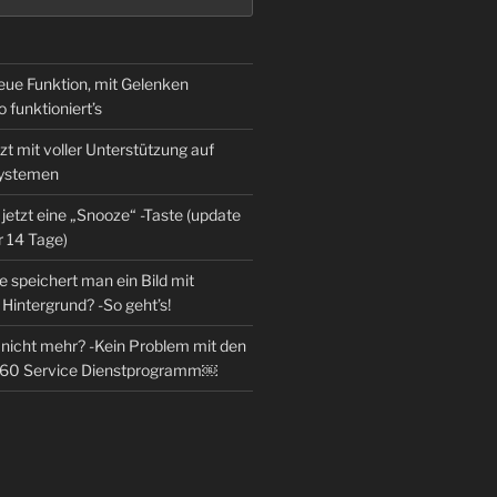
eue Funktion, mit Gelenken
o funktioniert’s
zt mit voller Unterstützung auf
Systemen
jetzt eine „Snooze“ -Taste (update
r 14 Tage)
 speichert man ein Bild mit
Hintergrund? -So geht’s!
l nicht mehr? -Kein Problem mit den
360 Service Dienstprogramm￼