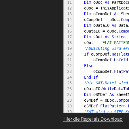
11
Dim
oDoc
As
PartDoc
12
oDoc
=
ThisApplicat
13
Dim
oCompDef
As
Shee
14
oCompDef
=
oDoc
.
Com
15
Dim
oDataIO
As
Data
16
oDataIO
=
oDoc
.
Comp
17
Dim
sOut
As
String
18
sOut
=
"FLAT PATTER
19
'Abwickling wird er
20
If
oCompDef
.
HasFlat
21
oCompDef
.
Unfold
22
Else
23
oCompDef
.
FlatPa
24
End
If
25
'Die SAT-Datei wird
26
oDataIO
.
WriteDataTo
27
Dim
oSMDef
As
SheetM
28
oSMDef
=
oDoc
.
Compo
29
oSMDef
.
FlatPattern
.
30
'SAT wird zu STEP-K
31
satDoc
=
ThisApplic
Hier die Regel als Download
32
satDoc
.
SaveAs
(
SETFi