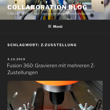
Zum
COLLABORATION BLOG
Inhalt
CAD / CAM Tipps und Tricks vom Helge Brettschneider
springen
Menü
SCHLAGWORT:
Z-ZUSSTELLUNG
VERÖFFENTLICHT
4.12.2019
AM
Fusion 360: Gravieren mit mehreren Z-
Zustellungen