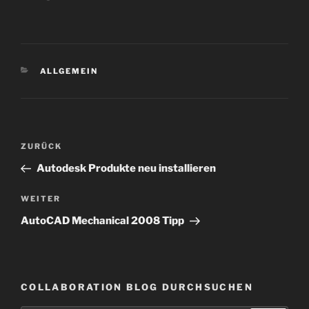
KATEGORIEN
ALLGEMEIN
Beitragsnavigation
Vorheriger
ZURÜCK
Beitrag
Autodesk Produkte neu installieren
Nächster
WEITER
Beitrag
AutoCAD Mechanical 2008 Tipp
COLLABORATION BLOG DURCHSUCHEN