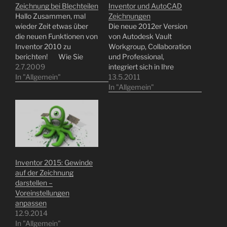
Zeichnung bei Blechteilen
Inventor und AutoCAD
Hallo Zusammen, mal
Zeichnungen
wieder Zeit etwas über
Die neue 2012er Version
die neuen Funktionen von
von Autodesk Vault
Inventor 2010 zu
Workgroup, Collaboration
berichten! Wie Sie
und Professional,
wahrscheinlich schon
2.7.2009
integriert sich in Ihre
bemerkt haben ist
In "Allgemein"
Konstruktionsprozesse in
13.5.2011
Inventor 2010 mit vielen
AutoCAD oder Inventor.
In "Allgemein"
neuen Blechfunktionen
Denn eine Funktionalität
ausgestattet worden.
die ich persönlich (als
Zum Beispiel gibt es hier
Konstrukteur) schon vor
nun im Bereich
einiger Zeit erwartet
Abwicklung die Funktion
hätte (manche Dinge
Fläche schieben. Mit
brauchen einfach
dieser Funktion können
Zeit), wurde nun passend
Inventor 2015: Gewinde
Sie
umgesetzt. Mit Vault
auf der Zeichnung
Bearbeitungszugaben…
Workgroup usw. können
darstellen –
Sie nun nicht nur
Voreinstellungen
Revisionen verwalten…
anpassen
12.9.2014
In "Allgemein"