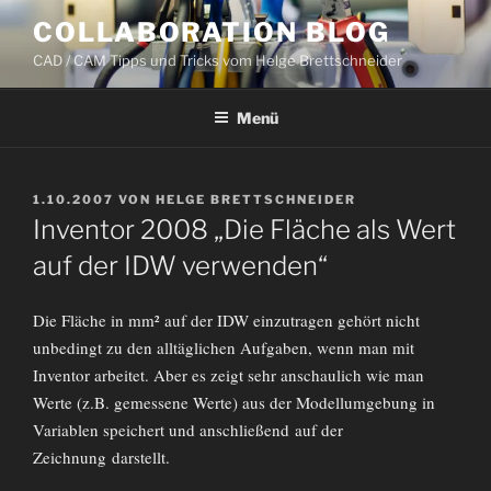
Zum
COLLABORATION BLOG
Inhalt
CAD / CAM Tipps und Tricks vom Helge Brettschneider
springen
Menü
VERÖFFENTLICHT
1.10.2007
VON
HELGE BRETTSCHNEIDER
AM
Inventor 2008 „Die Fläche als Wert
auf der IDW verwenden“
Die Fläche in mm² auf der IDW einzutragen gehört nicht
unbedingt zu den alltäglichen Aufgaben, wenn man mit
Inventor arbeitet. Aber es zeigt sehr anschaulich wie man
Werte (z.B. gemessene Werte) aus der Modellumgebung in
Variablen speichert und anschließend auf der
Zeichnung darstellt.