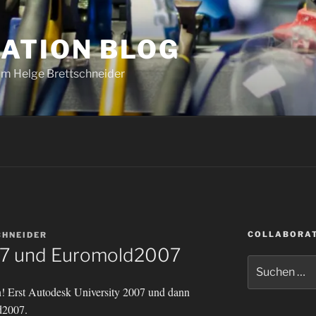
ATION BLOG
om Helge Brettschneider
COLLABORAT
CHNEIDER
7 und Euromold2007
Suche
nach:
 Erst Autodesk University 2007 und dann
d2007.