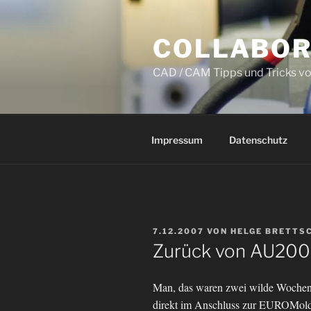
Zum
Inhalt
COLLABOR
springen
CAD / CAM Tipps und Tricks v
Impressum
Datenschutz
VERÖFFENTLICHT
7.12.2007
VON
HELGE BRETTS
AM
Zurück von AU200
Man, das waren zwei wilde Wochen!
direkt im Anschluss zur EUROMol