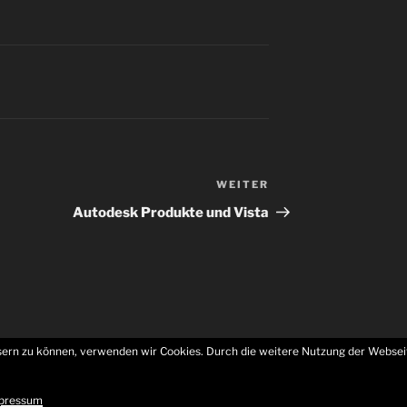
WEITER
Nächster
Beitrag
Autodesk Produkte und Vista
ssern zu können, verwenden wir Cookies. Durch die weitere Nutzung der Websei
rung
Stolz präsentiert von WordPress
pressum