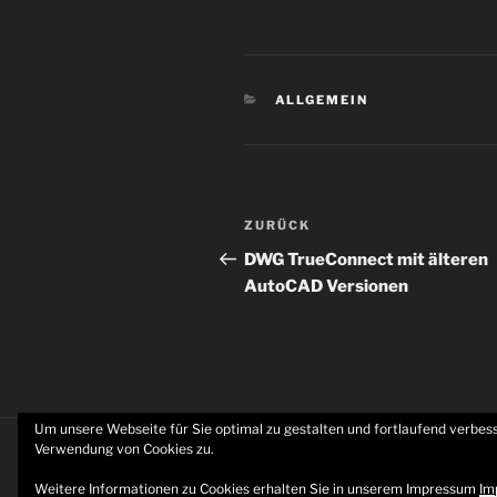
KATEGORIEN
ALLGEMEIN
Beitragsnavigation
Vorheriger
ZURÜCK
Beitrag
DWG TrueConnect mit älteren
AutoCAD Versionen
Um unsere Webseite für Sie optimal zu gestalten und fortlaufend verbe
Verwendung von Cookies zu.
MCDCAD.DE/.EU -Datenschutzerklä
Weitere Informationen zu Cookies erhalten Sie in unserem Impressum
Im