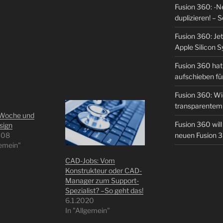
Fusion 360: -N
duplizieren! – S
Fusion 360: Jet
Apple Silicon 
Fusion 360 hat 
aufschieben fü
Fusion 360: Wie
transparentem 
 Woche und
Fusion 360 wil
sign
008
neuen Fusion 
gemein"
CAD-Jobs: Vom
Konstrukteur oder CAD-
Manager zum Support-
Spezialist? –So geht das!
6.1.2020
In "Allgemein"