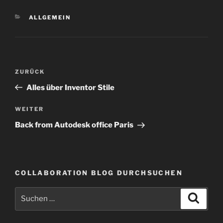
KATEGORIEN
ALLGEMEIN
Beitragsnavigation
Vorheriger
ZURÜCK
Beitrag
Alles über Inventor Stile
Nächster
WEITER
Beitrag
Back from Autodesk office Paris
COLLABORATION BLOG DURCHSUCHEN
Suche
Suche
nach: