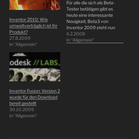
Für alle die sich als Beta-
Tester betätigen gibt es
heute eine interessante
Inventor 2010: Wie
Neuigkeit, Beta3 von
umweltverträglich ist Ihr
Inventor 2009 steht nun
Produkt?
zur Verfügung.Inventor
6.2.2008
27.8.2009
2009 wird eine sehr
In "Allgemein"
In "Allgemein"
interessante neue
Version! Seien Sie ruhig
schon mal neugierig :-)
Original Post von Garin
Gardiner / Beta-Portal
Inventor Fusion: Version 2
wurde für den Download
bereit gestellt
30.10.2009
In "Allgemein"