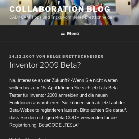
Zum
COLLABORATION BLOG
Inhalt
CAD / CAM Tipps und Tricks vom Helge Brettschneider
springen
Menü
VERÖFFENTLICHT
14.12.2007
VON
HELGE BRETTSCHNEIDER
AM
Inventor 2009 Beta?
Na, Interesse an der Zukunft? -Wenn Sie nicht warten
wollen bis zum 15. April können Sie sich jetzt als Beta
Tester für Inventor 2009 anmelden und die neuen
Funktionen ausprobieren. Sie können sich ab jetzt auf der
Beta-Webseite registrieren lassen. Bitte achten Sie darauf,
dass Sie den richtigen Beta CODE verwenden für die
Registrierung. BetaCODE „
TESLA“