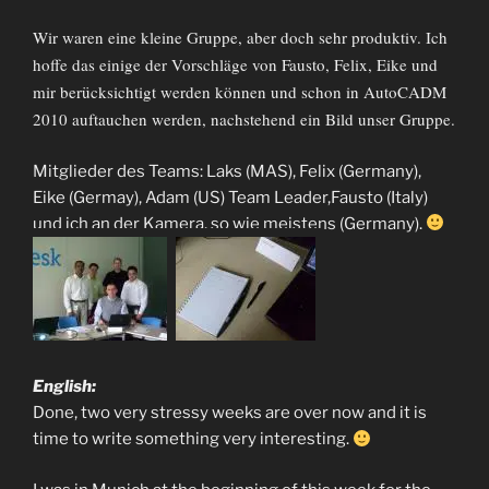
Wir
waren
eine
kleine
Gruppe,
aber
doch
sehr
produktiv
.
Ich
hoffe
das
einige
der
Vorschläge
von
Fausto
, Felix,
Eike
und
mir
berücksichtigt
werden
können
und
schon
in
AutoCADM
2010
auftauchen
werden
,
nachstehend
ein
Bild
unser
Gruppe
.
Mitglieder des Teams: Laks (MAS), Felix (Germany),
Eike (Germay), Adam (US) Team Leader,Fausto (Italy)
und ich an der Kamera, so wie meistens (Germany).
English:
Done, two very stressy weeks are over now and it is
time to write something very interesting.