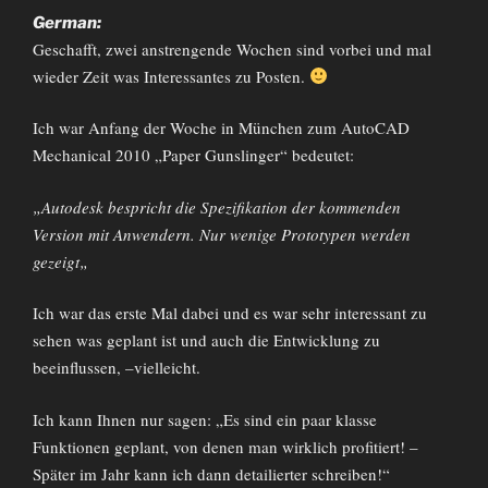
German:
Geschafft
,
zwei
anstrengende
Wochen
sind
vorbei
und
mal
wieder
Zeit
was
Interessantes
zu
Posten
.
Ich
war
Anfang
der
Woche
in
München
zum
AutoCAD
Mechanical 2010 „Paper Gunslinger“
bedeutet
:
„
Autodesk
bespricht
die Spezifikation
der
kommenden
Version
mit
Anwendern
.
Nur
wenige
Prototypen
werden
gezeigt
„
Ich
war
das
erste
Mal
dabei
und
es war
sehr
interessant
zu
sehen
was g
eplant
ist
und
auch
die
Entwicklung
zu
beeinflussen
, –
vielleicht
.
Ich
kann
I
hnen
nur
sagen
: „Es
sind
ein
paar
klasse
Funktionen
geplant
,
von
denen
man
wirklich
profitiert
! –
Später
im
Jahr
kann
ich
dann
detailierter
schreiben
!“