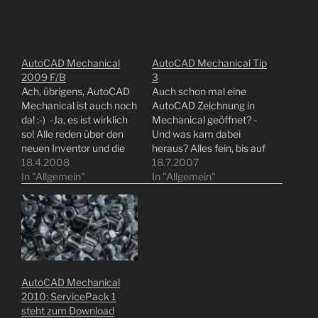
AutoCAD Mechanical
AutoCAD Mechanical Tip
2009 F/B
3
Ach, übrigens, AutoCAD
Auch schon mal eine
Mechanical ist auch noch
AutoCAD Zeichnung in
da! :-) -Ja, es ist wirklich
Mechanical geöffnet? -
so! Alle reden über den
Und was kam dabei
neuen Inventor und die
heraus? Alles fein, bis auf
neuen Funktionen von
18.4.2008
die Tatsache, dass die
18.7.2007
AutoCAD. Aber was ist
In "Allgemein"
Normung nicht unbedingt
In "Allgemein"
mit AutoCAD
richtig eingestellt ist.
Mechanical? Es hat
Meist ist dann ANSI als
natürlich auch neue
aktive Norm gesetzt.
Funktionen von denen Sie
Wenn man nun z.B. ISO
als Anwender profitieren.
voreinstellen will, muss
Zugegeben, AutoCAD
man die AutoCAD
Mechanical war schon
Systemvariable
AutoCAD Mechanical
ziemlich…
MEASUREMENT auf 1…
2010: ServicePack 1
steht zum Download