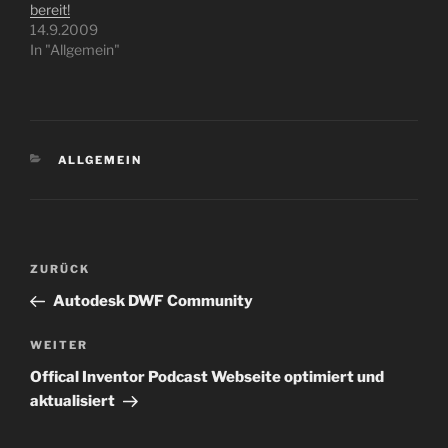
bereit!
14.9.2009
In "Allgemein"
KATEGORIEN
ALLGEMEIN
Beitragsnavigation
Vorheriger
ZURÜCK
Beitrag
Autodesk DWF Community
Nächster
WEITER
Beitrag
Offical Inventor Podcast Webseite optimiert und
aktualisiert