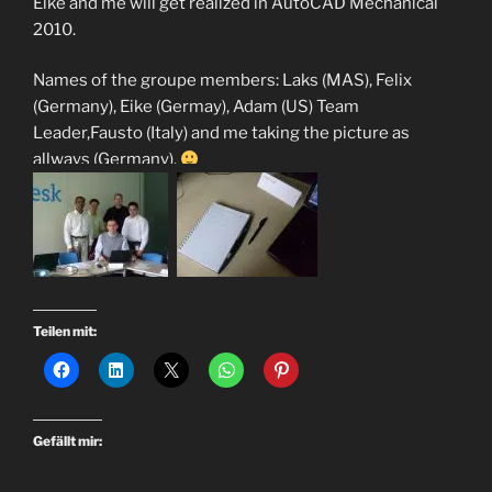
Eike and me will get realized in AutoCAD Mechanical
2010.
Names of the groupe members: Laks (MAS), Felix
(Germany), Eike (Germay), Adam (US) Team
Leader,Fausto (Italy) and me taking the picture as
allways (Germany).
Teilen mit:
Gefällt mir: