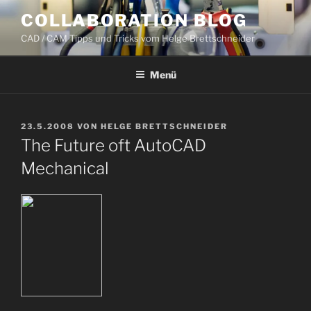
Zum
COLLABORATION BLOG
Inhalt
CAD / CAM Tipps und Tricks vom Helge Brettschneider
springen
Menü
VERÖFFENTLICHT
23.5.2008
VON
HELGE BRETTSCHNEIDER
AM
The Future oft AutoCAD
Mechanical