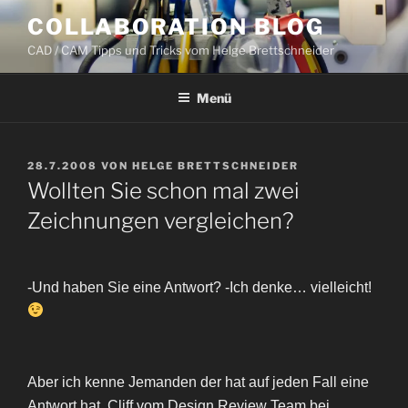
Zum
COLLABORATION BLOG
Inhalt
CAD / CAM Tipps und Tricks vom Helge Brettschneider
springen
Menü
VERÖFFENTLICHT
28.7.2008
VON
HELGE BRETTSCHNEIDER
AM
Wollten Sie schon mal zwei
Zeichnungen vergleichen?
-Und haben Sie eine Antwort? -Ich denke… vielleicht!
Aber ich kenne Jemanden der hat auf jeden Fall eine
Antwort hat. Cliff vom Design Review Team bei