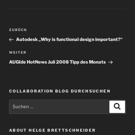
Beitragsnavigation
Vorheriger
ZURÜCK
Beitrag
Autodesk „Why is functional design important?“
Nächster
WEITER
Beitrag
AUGIde HotNews Juli 2008 Tipp des Monats
COLLABORATION BLOG DURCHSUCHEN
Suche
Suche
nach:
ABOUT HELGE BRETTSCHNEIDER