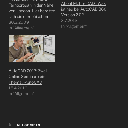
About Mobile CAD : Was
Farnborough in der Nähe
ist neu bei AutoCAD 360
von London. Hier bereiten
Version 2.0?
sich die europäischen
3.7.2013
AutCAD Trainer auf die
30.3.2009
In "Allgemein"
Trainings für Autodesk
In "Allgemein"
Channel Rediness vor, so
auch ich, denn später im
Mai findet die Autodesk
Industrie Akademie statt,
dieser Event ist für die
Autodesk Dealer und…
AutoCAD 2017: Zwei
Online Seminare ein
Thema, -AutoCAD
15.4.2016
In "Allgemein"
KATEGORIEN
ALLGEMEIN