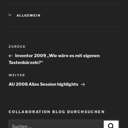
KATEGORIEN
ALLGEMEIN
Beitragsnavigation
Vorheriger
ZURÜCK
Beitrag
Inventor 2009 „Wie wäre es mit eigenen
Tastenkürzeln?“
Nächster
WEITER
Beitrag
AU 2008 Alias Session highlights
COLLABORATION BLOG DURCHSUCHEN
Suche
Suche