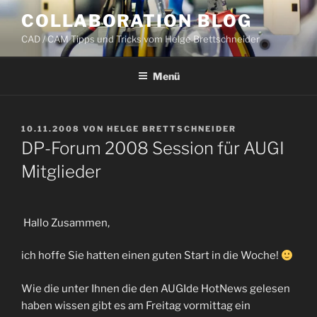
Zum
COLLABORATION BLOG
Inhalt
CAD / CAM Tipps und Tricks vom Helge Brettschneider
springen
Menü
VERÖFFENTLICHT
10.11.2008
VON
HELGE BRETTSCHNEIDER
AM
DP-Forum 2008 Session für AUGI
Mitglieder
Hallo Zusammen,
ich hoffe Sie hatten einen guten Start in die Woche!
Wie die unter Ihnen die den AUGIde HotNews gelesen
haben wissen gibt es am Freitag vormittag ein