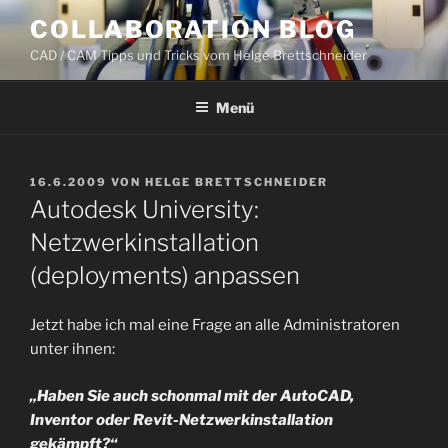
Zum
COLLABORATION BLOG
Inhalt
CAD / CAM Tipps und Tricks vom Helge Brettschneider
springen
Menü
VERÖFFENTLICHT
16.6.2009
VON
HELGE BRETTSCHNEIDER
AM
Autodesk University:
Netzwerkinstallation
(deployments) anpassen
Jetzt habe ich mal eine Frage an alle Administratoren
unter ihnen:
„Haben Sie auch schonmal mit der AutoCAD,
Inventor oder Revit-Netzwerkinstallation
gekämpft?“