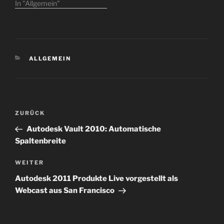
visuelle Aufbereitung zur
In "Allgemein"
Dokumentation eines
Produkts oder Projekts
ist schon immer Existent
gewesen. Ich erinnere
mich noch an meine Zeit
KATEGORIEN
ALLGEMEIN
als Techniker bei einem
der führenden
Unternehmen in der
Fördertechnik. Dort gab
es…
Beitragsnavigation
Vorheriger
ZURÜCK
Beitrag
Autodesk Vault 2010: Automatische
Spaltenbreite
Nächster
WEITER
Beitrag
Autodesk 2011 Produkte Live vorgestellt als
Webcast aus San Francisco