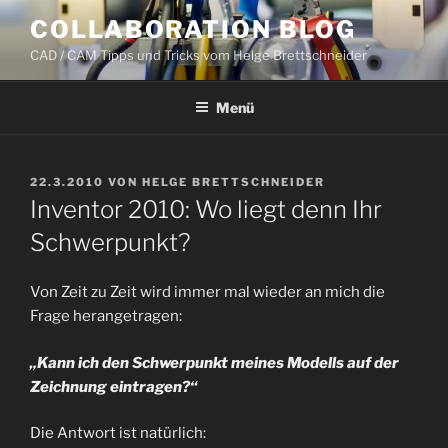
Zum
COLLABORATION BLOG
Inhalt
CAD / CAM Tipps und Tricks vom Helge Brettschneider
springen
Menü
VERÖFFENTLICHT
22.3.2010
VON
HELGE BRETTSCHNEIDER
AM
Inventor 2010: Wo liegt denn Ihr
Schwerpunkt?
Von Zeit zu Zeit wird immer mal wieder an mich die
Frage herangetragen:
„Kann ich den Schwerpunkt meines Modells auf der
Zeichnung eintragen?“
Die Antwort ist natürlich: