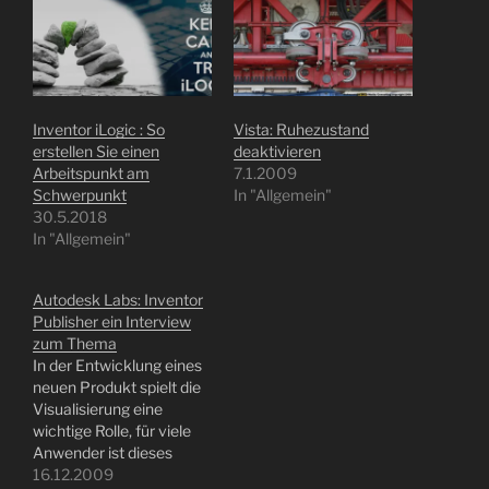
Inventor iLogic : So
Vista: Ruhezustand
erstellen Sie einen
deaktivieren
Arbeitspunkt am
7.1.2009
Schwerpunkt
In "Allgemein"
30.5.2018
In "Allgemein"
Autodesk Labs: Inventor
Publisher ein Interview
zum Thema
In der Entwicklung eines
neuen Produkt spielt die
Visualisierung eine
wichtige Rolle, für viele
Anwender ist dieses
echtes Neuland. Aber die
16.12.2009