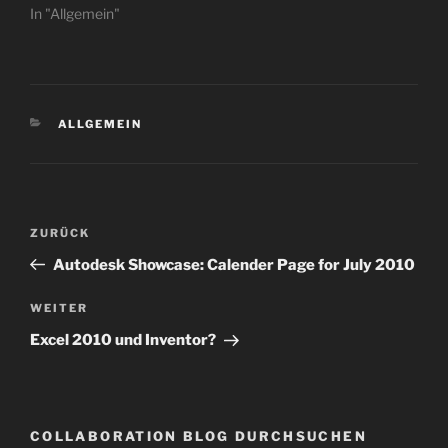
In "Allgemein"
KATEGORIEN
ALLGEMEIN
Beitragsnavigation
Vorheriger
ZURÜCK
Beitrag
Autodesk Showcase: Calender Page for July 2010
Nächster
WEITER
Beitrag
Excel 2010 und Inventor?
COLLABORATION BLOG DURCHSUCHEN