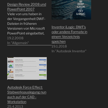
Design Review 2008 und
PowerPoint 2007
Viele von uns haben in
der Vergangenheit DWF-
Dateien in früheren
Inventor iLogic: DWF’s
Versionen von Microsoft
oder andere Formate in
PowerPoint eingebettet,
einem Verzeichnis
und es zeigte sich, dass
19.2.2008
speichen
die einfache
In "Allgemein"
19.1.2018
Funktionalität so nicht
In "Autodesk Inventor"
mehr vorhanden ist und
der Prozess in Autodesk
Design Review und
Microsoft PowerPoint
komplizierter geworden
ist. Nun, es ist immer
noch möglich - nicht ganz
so einfach, aber
Autodesk Force Effect:
dennoch…
Stabwerksauslegung nun
auch auf der CAD -
Workstation
25.4.2013