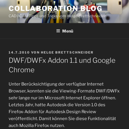
Zum
COLLABORATION BLOG
Inhalt
CAD / CAM Tipps und Tricks vom Helge Brettschneider
springen
Menü
VERÖFFENTLICHT
14.7.2010
VON
HELGE BRETTSCHNEIDER
AM
DWF/DWFx Addon 1.1 und Google
Chrome
Unter Berücksichtigung der verfügbar Internet
Browser, konnten sie die Viewing-Formate DWF/DWFx
sehr lange nur im Microsoft Internet Explorer öffnen.
Letztes Jahr, hatte Autodesk die Version 1.0 des
Firefox-Addon für Autodesk Design Review
veröffentlicht. Damit können Sie diese Funktionalität
auch Mozilla Firefox nutzen.