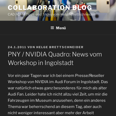
Zum
COLLABORATION BLOG
Inhalt
CAD / CAM Tipps und Tricks vom Helge Brettschneider
springen
Menü
VERÖFFENTLICHT
24.1.2011
VON
HELGE BRETTSCHNEIDER
AM
PNY / NVIDIA Quadro: News vom
Workshop in Ingolstadt
Vor ein paar Tagen war ich bei einem Presse/Reseller
Workshop von NVIDIA im Audi Forum in Ingolstadt. Das
war natürlich etwas ganz besonderes für mich als alter
Audi Fan. Leider hate ich nicht allzu viel Zeit, um mir die
Fahrzeugen im Museum anzusehen, denn ein anderes
Thema war beherrschend an diesem Tag, aber auch
nicht weniger interessant aber mehr der Arbeit