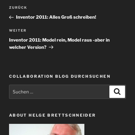
Beitragsnavigation
Vorheriger
ZURÜCK
Beitrag
Inventor 2011: Alles Groß schreiben!
Nächster
WEITER
Beitrag
Inventor 2011: Model rein, Model raus -aber in
welcher Version?
COLLABORATION BLOG DURCHSUCHEN
Suche
Suche
nach:
ABOUT HELGE BRETTSCHNEIDER