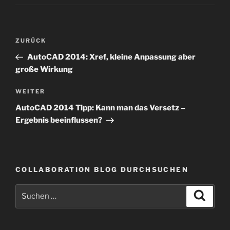
Beitragsnavigation
Vorheriger
ZURÜCK
Beitrag
AutoCAD 2014: Xref, kleine Anpassung aber
große Wirkung
Nächster
WEITER
Beitrag
AutoCAD 2014 Tipp: Kann man das Versetz –
Ergebnis beeinflussen?
COLLABORATION BLOG DURCHSUCHEN
Suche
Suche
nach: