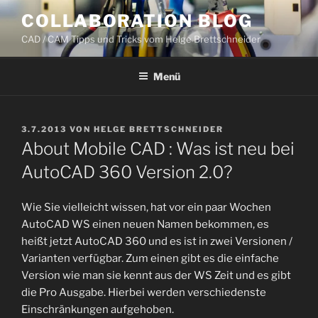
Zum
COLLABORATION BLOG
Inhalt
CAD / CAM Tipps und Tricks vom Helge Brettschneider
springen
Menü
VERÖFFENTLICHT
3.7.2013
VON
HELGE BRETTSCHNEIDER
AM
About Mobile CAD : Was ist neu bei
AutoCAD 360 Version 2.0?
Wie Sie vielleicht wissen, hat vor ein paar Wochen
AutoCAD WS einen neuen Namen bekommen, es
heißt jetzt AutoCAD 360 und es ist in zwei Versionen /
Varianten verfügbar. Zum einen gibt es die einfache
Version wie man sie kennt aus der WS Zeit und es gibt
die Pro Ausgabe. Hierbei werden verschiedenste
Einschränkungen aufgehoben.