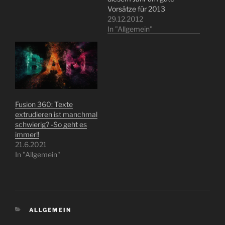
Vorsätze für 2013
festzulegen. Wie ist
29.12.2012
das eigentlich machen
In "Allgemein"
Sie das? -Ich bin da mal
ehrlich zu Ihnen, ich
versuche es jedes Jahr
wieder, aber ich muss
sagen es klappt nur ab…
Fusion 360: Texte
extrudieren ist manchmal
schwierig? -So geht es
immer!!
21.6.2021
In "Allgemein"
KATEGORIEN
ALLGEMEIN