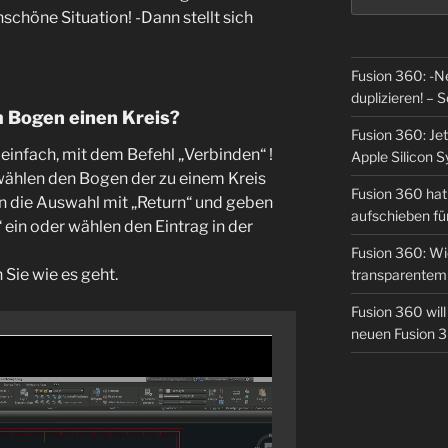
nschöne Situation! -Dann stellt sich
Fusion 360: -N
duplizieren! – S
 Bogen einen Kreis?
Fusion 360: Jet
 einfach, mit dem Befehl „Verbinden“ !
Apple Silicon 
 wählen den Bogen der zu einem Kreis
Fusion 360 hat 
n die Auswahl mit „Return“ und geben
aufschieben fü
 ein oder wählen den Eintrag in der
Fusion 360: Wie
Sie wie es geht.
transparentem 
Fusion 360 wil
neuen Fusion 