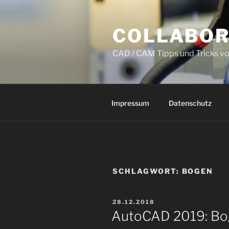
Zum
Inhalt
COLLABOR
springen
CAD / CAM Tipps und Tricks v
Impressum
Datenschutz
SCHLAGWORT:
BOGEN
VERÖFFENTLICHT
28.12.2018
AM
AutoCAD 2019: Bog