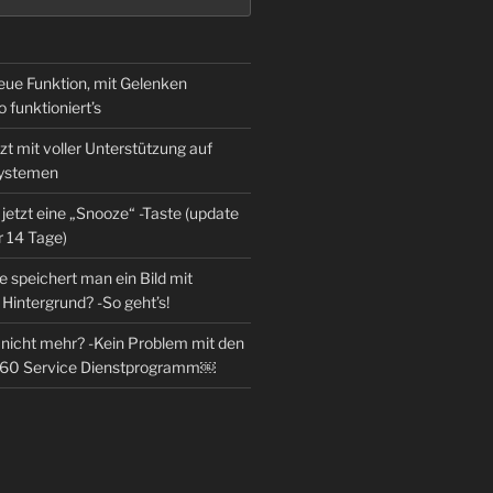
eue Funktion, mit Gelenken
o funktioniert’s
zt mit voller Unterstützung auf
Systemen
jetzt eine „Snooze“ -Taste (update
r 14 Tage)
 speichert man ein Bild mit
Hintergrund? -So geht’s!
l nicht mehr? -Kein Problem mit den
360 Service Dienstprogramm￼