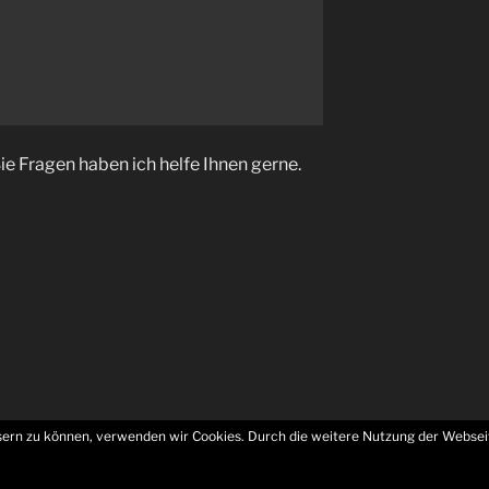
e Fragen haben ich helfe Ihnen gerne.
ssern zu können, verwenden wir Cookies. Durch die weitere Nutzung der Websei
rung
Stolz präsentiert von WordPress