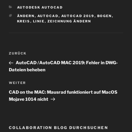
KATEGORIEN
AUTODESK AUTOCAD
SCHLAGWÖRTER
ÄNDERN
,
AUTOCAD
,
AUTOCAD 2019
,
BOGEN
,
KREIS
,
LINIE
,
ZEICHNUNG ÄNDERN
Beitragsnavigation
Vorheriger
ZURÜCK
Beitrag
AutoCAD /AutoCAD MAC 2019: Fehler in DWG-
Dateien beheben
Nächster
WEITER
Beitrag
CAD on the MAC: Mausrad funktioniert auf MacOS
Mojave 1014 nicht
COLLABORATION BLOG DURCHSUCHEN