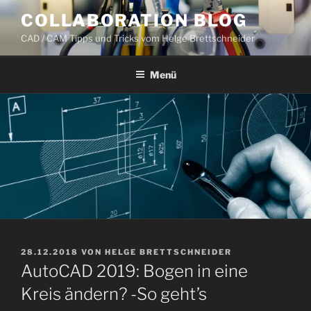
Zum
COLLABORATION BLOG
Inhalt
CAD / CAM Tipps und Tricks vom Helge Brettschneider
springen
Menü
VERÖFFENTLICHT
28.12.2018
VON
HELGE BRETTSCHNEIDER
AM
AutoCAD 2019: Bogen in eine
Kreis ändern? -So geht’s