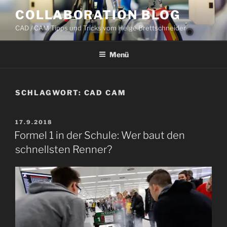
Zum
COLLABORATION BLOG
Inhalt
CAD / CAM Tipps und Tricks vom Helge Brettschneider
springen
Menü
SCHLAGWORT:
CAD CAM
VERÖFFENTLICHT
17.9.2018
AM
Formel 1 in der Schule: Wer baut den
schnellsten Renner?