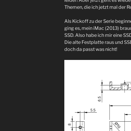
leider! Aber jetzt geht es wiede
Themen, die ich jetzt mal der R
Als Kickoff zu der Serie beginn
ging es, mein iMac (2013) brau
SSD. Also habe ich mir eine S
Die alte Festplatte raus und SS
doch da passt was nicht!