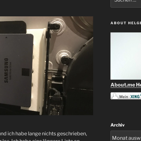
nach:
ABOUT HELG
About.me He
Archiv
 und ich habe lange nichts geschrieben,