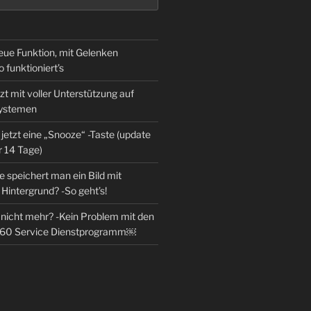
eue Funktion, mit Gelenken
o funktioniert’s
zt mit voller Unterstützung auf
Systemen
jetzt eine „Snooze“ -Taste (update
r 14 Tage)
 speichert man ein Bild mit
Hintergrund? -So geht’s!
l nicht mehr? -Kein Problem mit den
360 Service Dienstprogramm￼