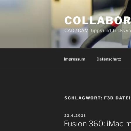
Zum
Inhalt
COLLABOR
springen
CAD / CAM Tipps und Tricks v
Impressum
Datenschutz
SCHLAGWORT:
F3D DATE
VERÖFFENTLICHT
22.4.2021
AM
Fusion 360: iMac m