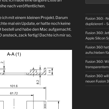
r los. Ich habe eine längere Liste an
eihe nach veröffentlichen.
e ich mit einem kleinen Projekt. Darum
Fusion 360: -N
chte mal ein Update, er hatte noch keine
duplizieren! – S
SD bestell und habe den Mac aufgemacht.
Fusion 360: Jet
D ansteck, zack fertig! Dachte ich mir so,
Apple Silicon 
Fusion 360 hat 
aufschieben fü
Fusion 360: Wie
transparentem 
Fusion 360 wil
neuen Fusion 