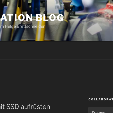
ATION BLOG
om Helge Brettschneider
I
COLLABORAT
it SSD aufrüsten
Suche