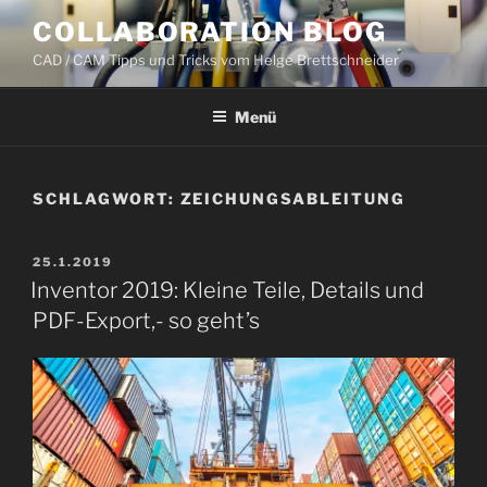
Zum
COLLABORATION BLOG
Inhalt
CAD / CAM Tipps und Tricks vom Helge Brettschneider
springen
Menü
SCHLAGWORT:
ZEICHUNGSABLEITUNG
VERÖFFENTLICHT
25.1.2019
AM
Inventor 2019: Kleine Teile, Details und
PDF-Export,- so geht’s