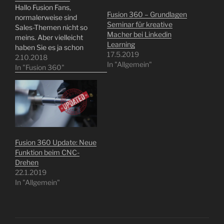
Hallo Fusion Fans,
Fusion 360 – Grundlagen
normalerweise sind
Seminar für kreative
Sales-Themen nicht so
Macher bei Linkedin
meins. Aber vielleicht
Learning
haben Sie es ja schon
17.5.2019
gesehen, ab den 7.
2.10.2018
In "Allgemein"
Oktober 2018 gibt es nur
In "Fusion 360"
noch ein Fusion 360 und
die Ultimate Version
verschwindet! Ehrlich
gesagt, finde ich das sehr
gut. Denn ich kenne
verschiedene Fälle, bei
denen man sich…
Fusion 360 Update: Neue
Funktion beim CNC-
Drehen
22.1.2019
In "Allgemein"