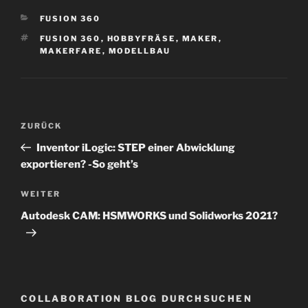
KATEGORIEN
FUSION 360
SCHLAGWÖRTER
FUSION 360
,
HOBBYFRÄSE
,
MAKER
,
MAKERFARE
,
MODELLBAU
Beitragsnavigation
Vorheriger
ZURÜCK
Beitrag
Inventor iLogic: STEP einer Abwicklung
exportieren? -So geht’s
Nächster
WEITER
Beitrag
Autodesk CAM: HSMWORKS und Solidworks 2021?
COLLABORATION BLOG DURCHSUCHEN