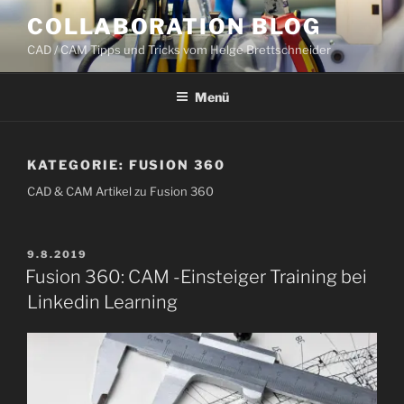
Zum
COLLABORATION BLOG
Inhalt
CAD / CAM Tipps und Tricks vom Helge Brettschneider
springen
Menü
KATEGORIE:
FUSION 360
CAD & CAM Artikel zu Fusion 360
VERÖFFENTLICHT
9.8.2019
AM
Fusion 360: CAM -Einsteiger Training bei
Linkedin Learning