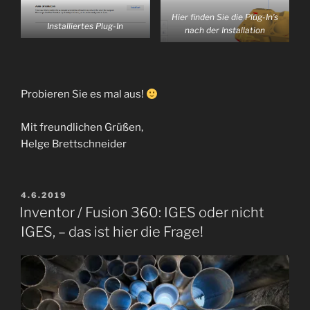
Hier finden Sie die Plug-In’s
Installiertes Plug-In
nach der Installation
Probieren Sie es mal aus!
Mit freundlichen Grüßen,
Helge Brettschneider
VERÖFFENTLICHT
4.6.2019
AM
Inventor / Fusion 360: IGES oder nicht
IGES, – das ist hier die Frage!