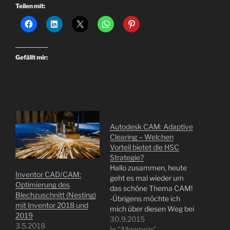
Teilen mit:
Gefällt mir:
Autodesk CAM: Adaptive
Clearing – Welchen
Vorteil bietet die HSC
Strategie?
Hallo zusammen, heute
Inventor CAD/CAM:
geht es mal wieder um
Optimierung des
das schöne Thema CAM!
Blechzuschnitt (Nesting)
-Übrigens möchte ich
mit Inventor 2018 und
mich über diesen Weg bei
2019
den Besuchern meines
30.9.2015
3.5.2018
Online Seminars gestern
In "Allgemein"