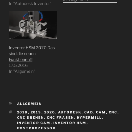
In "Autodesk Inventor"
Vormittag (29.09.2015,
11:00 Uhr) für die CNC-
Arena bedanken und
hoffe Sie haben schon
ihre ersten Tests mit
Inventor HSM heute
gemacht. :-) Eine Frage…
Inventor HSM 2017: Das
sind die neuen
Funktionen!!!
17.5.2016
In "Allgemein"
KATEGORIEN
ALLGEMEIN
SCHLAGWÖRTER
2018
,
2019
,
2020
,
AUTODESK
,
CAD
,
CAM
,
CNC
,
CNC DREHEN
,
CNC FRÄSEN
,
HYPERMILL
,
INVENTOR CAM
,
INVENTOR HSM
,
POSTPROZESSOR