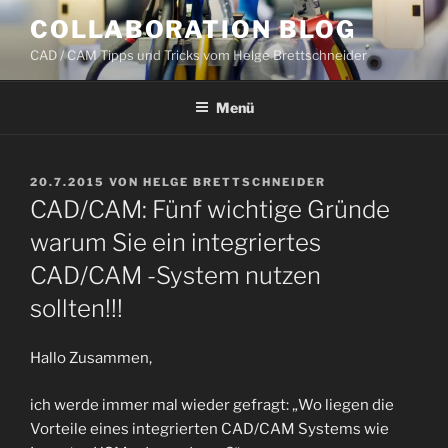
Zum
COLLABORATION BLOG
Inhalt
CAD / CAM Tipps und Tricks vom Helge Brettschneider
springen
Menü
VERÖFFENTLICHT
20.7.2015
VON
HELGE BRETTSCHNEIDER
AM
CAD/CAM: Fünf wichtige Gründe
warum Sie ein integriertes
CAD/CAM -System nutzen
sollten!!!
Hallo Zusammen,
ich werde immer mal wieder gefragt: „Wo liegen die
Vorteile eines integrierten CAD/CAM Systems wie