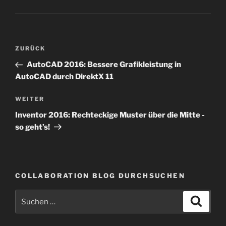
Beitragsnavigation
Vorheriger
ZURÜCK
Beitrag
AutoCAD 2016: Bessere Grafikleistung in
AutoCAD durch DirektX 11
Nächster
WEITER
Beitrag
Inventor 2016: Rechteckige Muster über die Mitte -
so geht’s!
COLLABORATION BLOG DURCHSUCHEN
Suche
Suche
nach: